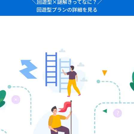
＼回遊型×謎解きってなに？／
回遊型プランの詳細を見る